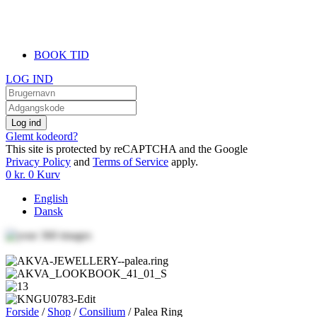
BOOK TID
LOG IND
Log ind
Glemt kodeord?
This site is protected by reCAPTCHA and the Google
Privacy Policy
and
Terms of Service
apply.
0
kr.
0
Kurv
English
Dansk
Forside
/
Shop
/
Consilium
/ Palea Ring