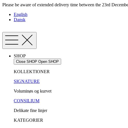
Videre
Please be aware of extended delivery time between the 23rd December
til
English
indhold
Dansk
SHOP
Close SHOP
Open SHOP
KOLLEKTIONER
SIGNATURE
Voluminøs og kurvet
CONSILIUM
Delikate fine linjer
KATEGORIER